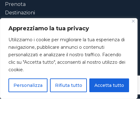
Prenota
Destinazioni
Tour
Apprezziamo la tua privacy
Flotta
Testimonianze
Utilizziamo i cookie per migliorare la tua esperienza di
Contatti
navigazione, pubblicare annunci o contenuti
personalizzati e analizzare il nostro traffico. Facendo
ESPERIENZE
clic su "Accetta tutto", acconsenti al nostro utilizzo dei
cookie.
Tour intera giornata
Tour al tramonto
Personalizza
Rifiuta tutto
Accetta tutto
Notte romantica
La nostra flotta
CONTATTI
+39 350 171 9752
info@navigarent.it