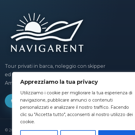
Tour privati in barca, noleggio con skipper
ed esperienze su misura lungo la Costiera
Apprezziamo la tua privacy
Amalfitana.
Utilizziamo i cookie per migliorare la tua esperienza di
navigazione, pubblicare annunci o contenuti
SCRIVICI SU WHATSAPP
personalizzati e analizzare il nostro traffico. Facendo
clic su "Accetta tutto", acconsenti al nostro utilizzo dei
cookie.
© 2026 NavigaRent