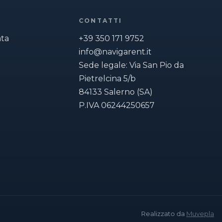
CONTATTI
ata
+39 350 171 9752
info@navigarent.it
Sede legale: Via San Pio da
Pietrelcina 5/b
84133 Salerno (SA)
P.IVA 06244250657
Realizzato da
Muvepla