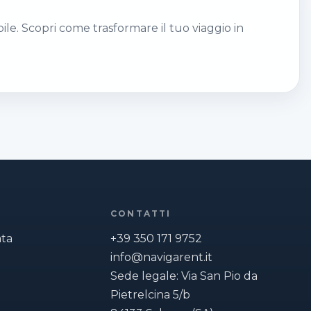
le. Scopri come trasformare il tuo viaggio in
CONTATTI
ata
+39 350 171 9752
info@navigarent.it
Sede legale: Via San Pio da
Pietrelcina 5/b