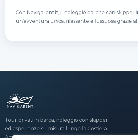
Con Navigarent.it, il noleggio barche con skipper 
un’avventura unica, rilassante e lussuosa grazie al
Tour privati in barca, noleggio con skipper
ed esperienze su misura lungo la Costiera
Amalfitana.