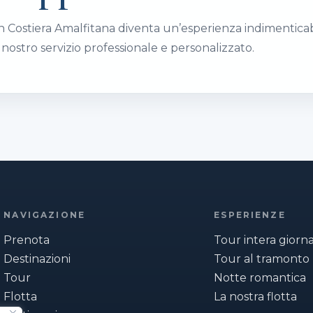
in Costiera Amalfitana diventa un’esperienza indimenticabi
 nostro servizio professionale e personalizzato.
NAVIGAZIONE
ESPERIENZE
Prenota
Tour intera giorn
Destinazioni
Tour al tramonto
Tour
Notte romantica
Flotta
La nostra flotta