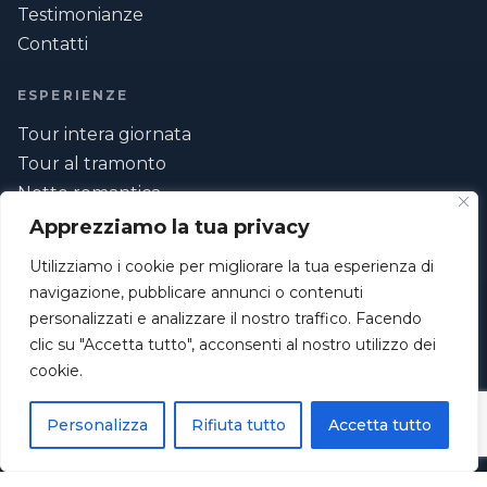
Testimonianze
Contatti
ESPERIENZE
Tour intera giornata
Tour al tramonto
Notte romantica
La nostra flotta
Apprezziamo la tua privacy
Utilizziamo i cookie per migliorare la tua esperienza di
CONTATTI
navigazione, pubblicare annunci o contenuti
+39 350 171 9752
personalizzati e analizzare il nostro traffico. Facendo
info@navigarent.it
clic su "Accetta tutto", acconsenti al nostro utilizzo dei
Sede legale: Via San Pio da Pietrelcina 5/b
cookie.
84133 Salerno (SA)
Personalizza
Rifiuta tutto
Accetta tutto
P.IVA 06244250657