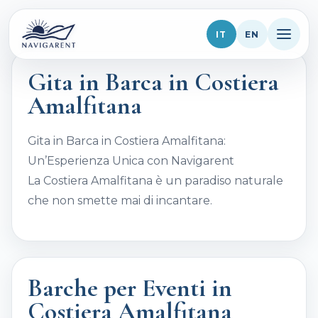
IT
EN
Gita in Barca in Costiera
Home
Amalfitana
La Flotta
Tour
Gita in Barca in Costiera Amalfitana:
Un’Esperienza Unica con Navigarent
Destinazioni
La Costiera Amalfitana è un paradiso naturale
Galleria
che non smette mai di incantare.
Chi siamo
Contatti
Barche per Eventi in
Blog
Costiera Amalfitana