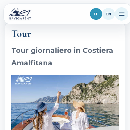
IT
EN
Tour
Home
La Flotta
Tour giornaliero in Costiera
Tour
Amalfitana
Destinazioni
Galleria
Chi siamo
Contatti
Blog