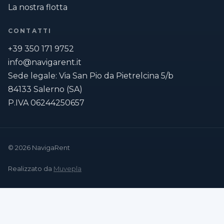
La nostra flotta
CONTATTI
+39 350 171 9752
info@navigarent.it
Sede legale: Via San Pio da Pietrelcina 5/b
84133 Salerno (SA)
P.IVA 06244250657
© 2026 NavigaRent
Realizzato da
Muvepla