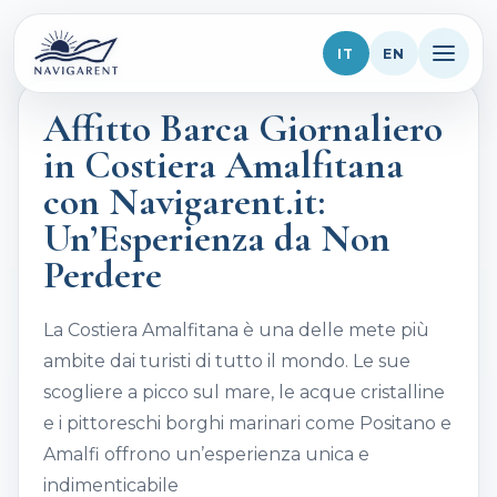
IT
EN
Affitto Barca Giornaliero
Home
in Costiera Amalfitana
La Flotta
con Navigarent.it:
Tour
Un’Esperienza da Non
Destinazioni
Perdere
Galleria
La Costiera Amalfitana è una delle mete più
Chi siamo
ambite dai turisti di tutto il mondo. Le sue
scogliere a picco sul mare, le acque cristalline
Contatti
e i pittoreschi borghi marinari come Positano e
Blog
Amalfi offrono un’esperienza unica e
indimenticabile