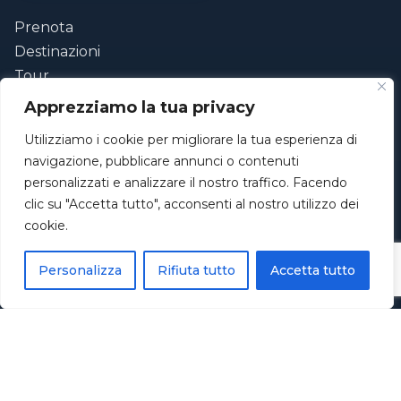
Prenota
Destinazioni
Tour
Flotta
Apprezziamo la tua privacy
Testimonianze
Utilizziamo i cookie per migliorare la tua esperienza di
Contatti
navigazione, pubblicare annunci o contenuti
personalizzati e analizzare il nostro traffico. Facendo
ESPERIENZE
clic su "Accetta tutto", acconsenti al nostro utilizzo dei
Tour intera giornata
cookie.
Tour al tramonto
Personalizza
Rifiuta tutto
Accetta tutto
Notte romantica
La nostra flotta
CONTATTI
+39 350 171 9752
info@navigarent.it